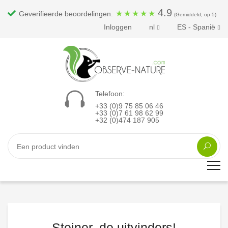
4.9
★
★
★
★
★
Geverifieerde beoordelingen.
(Gemiddeld, op 5)
Inloggen
nl
ES - Spanië
Telefoon:
+33 (0)9 75 85 06 46
+33 (0)7 61 98 62 99
+32 (0)474 187 905
Steiner, de uitvinders!