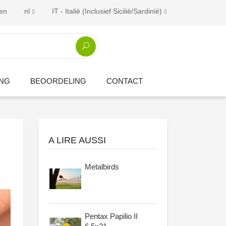
gen
nl
IT - Italië (Inclusief Sicilië/Sardinië)
ING
BEOORDELING
CONTACT
A LIRE AUSSI
Metalbirds
Pentax Papilio II