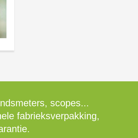
andsmeters, scopes...
nele fabrieksverpakking,
rantie.