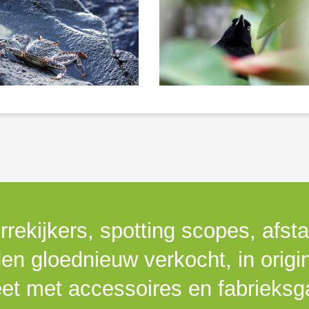
rrekijkers, spotting scopes, afst
n gloednieuw verkocht, in origi
et met accessoires en fabrieksga