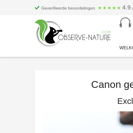
4.9
★
★
★
★
★
Geverifieerde beoordelingen.
WELK
Canon ges
Exc