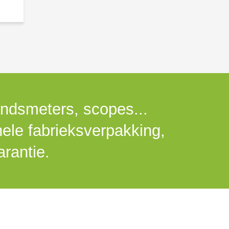
andsmeters, scopes...
nele fabrieksverpakking,
rantie.