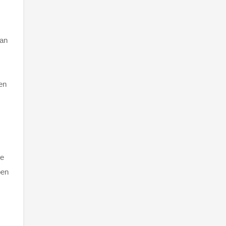
van
en
ze
ben