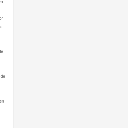
en
or
ar
de
 de
den