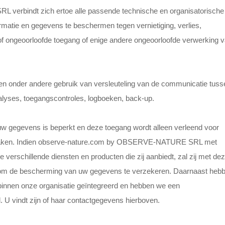
erbindt zich ertoe alle passende technische en organisatorische
atie en gegevens te beschermen tegen vernietiging, verlies,
 of ongeoorloofde toegang of enige andere ongeoorloofde verwerking 
n onder andere gebruik van versleuteling van de communicatie tuss
nalyses, toegangscontroles, logboeken, back-up.
uw gegevens is beperkt en deze toegang wordt alleen verleend voor
un taken. Indien observe-nature.com by OBSERVE-NATURE SRL met
 verschillende diensten en producten die zij aanbiedt, zal zij met de
m de bescherming van uw gegevens te verzekeren. Daarnaast heb
binnen onze organisatie geïntegreerd en hebben we een
U vindt zijn of haar contactgegevens hierboven.