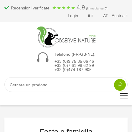
4.9
★
★
★
★
★
Recensioni verificate.
(In media, su 5)
Login
it
AT - Austria
Telefono (FR-GB-NL):
+33 (0)9 75 85 06 46
+33 (0)7 61 98 62 99
+32 (0)474 187 905
Feste e famiglia