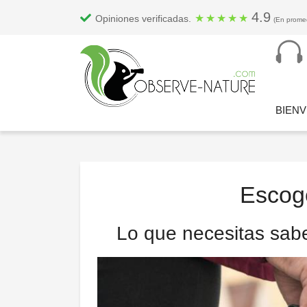
4.9
★
★
★
★
★
Opiniones verificadas.
(En promed
BIENV
Escoge
Lo que necesitas sabe