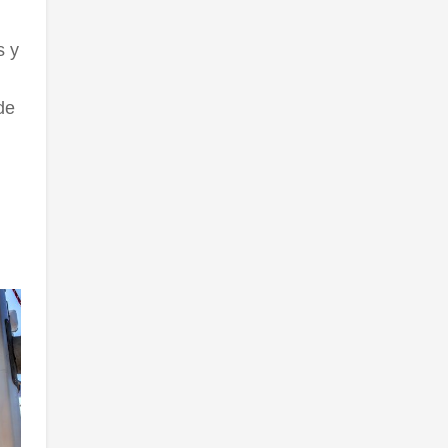
s y
de