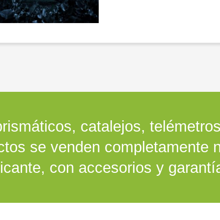
rismáticos, catalejos, telémetros,
ctos se venden completamente n
ricante, con accesorios y garantí