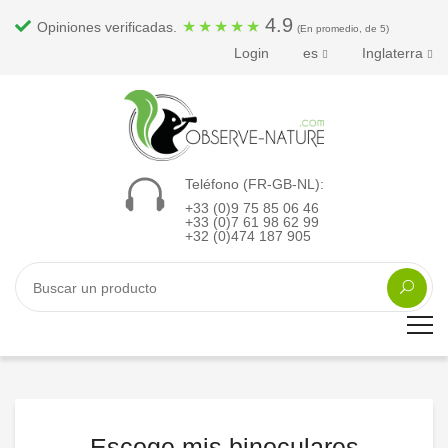
4.9
★
★
★
★
★
Opiniones verificadas.
(En promedio, de 5)
Login
es
Inglaterra
Teléfono (FR-GB-NL):
+33 (0)9 75 85 06 46
+33 (0)7 61 98 62 99
+32 (0)474 187 905
Escoge mis binoculares