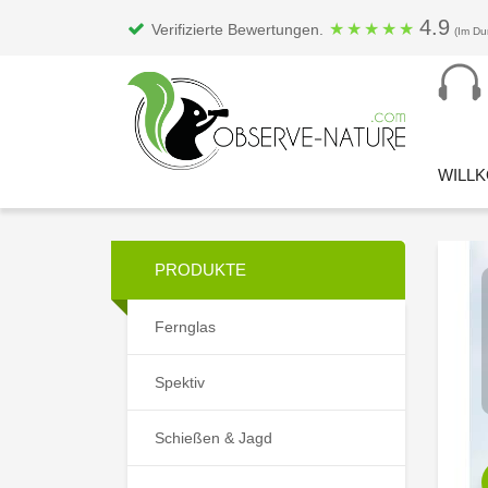
4.9
★
★
★
★
★
Verifizierte Bewertungen.
(Im Du
WILL
PRODUKTE
Fernglas
Spektiv
Schießen & Jagd