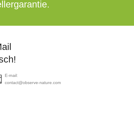
llergarantie.
ail
sch!
E-mail:
contact@observe-nature.com