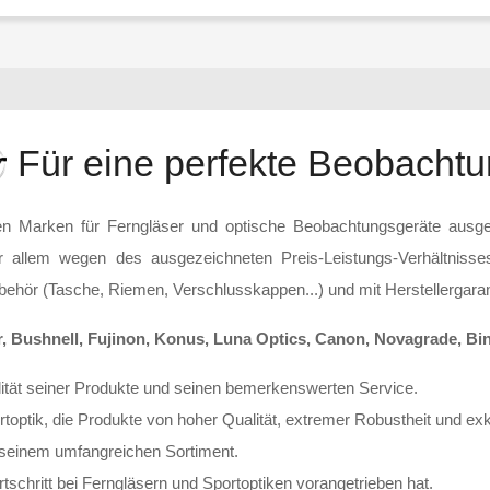
Für eine perfekte Beobacht
en Marken für Ferngläser und optische Beobachtungsgeräte ausgewä
 allem wegen des ausgezeichneten Preis-Leistungs-Verhältnisse
ubehör (Tasche, Riemen, Verschlusskappen...) und mit Herstellergaran
er, Bushnell, Fujinon, Konus, Luna Optics, Canon, Novagrade, Bin
lität seiner Produkte und seinen bemerkenswerten Service.
rtoptik, die Produkte von hoher Qualität, extremer Robustheit und ex
t seinem umfangreichen Sortiment.
tschritt bei Ferngläsern und Sportoptiken vorangetrieben hat.