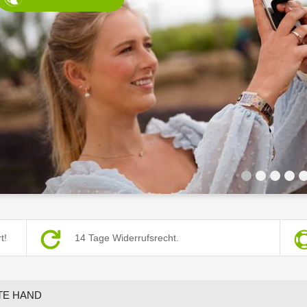
1
2
3
4
5
t!
14 Tage Widerrufsrecht.
TE HAND