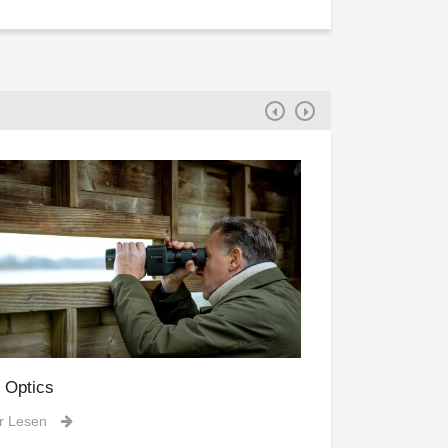
e Optics
Über observe-n
r Lesen
Mehr Lesen