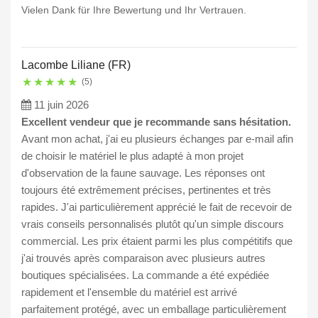
Vielen Dank für Ihre Bewertung und Ihr Vertrauen.
Lacombe Liliane (FR)
★
★
★
★
★
(5)
11 juin 2026
Excellent vendeur que je recommande sans hésitation.
Avant mon achat, j'ai eu plusieurs échanges par e-mail afin
de choisir le matériel le plus adapté à mon projet
d'observation de la faune sauvage. Les réponses ont
toujours été extrêmement précises, pertinentes et très
rapides. J'ai particulièrement apprécié le fait de recevoir de
vrais conseils personnalisés plutôt qu'un simple discours
commercial. Les prix étaient parmi les plus compétitifs que
j'ai trouvés après comparaison avec plusieurs autres
boutiques spécialisées. La commande a été expédiée
rapidement et l'ensemble du matériel est arrivé
parfaitement protégé, avec un emballage particulièrement