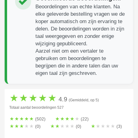
Beoordelingen van echte klanten. Na
elke geleverde bestelling vragen we de
koper automatisch om zijn ervaring te
delen. De beoordelingen worden in zijn
taal weergegeven en zonder enige
wijziging gepubliceerd.
Aarzel niet om een vertaler te
gebruiken om beoordelingen te
begrijpen die in andere talen dan uw
eigen taal zijn geschreven.
★
★
★
★
★
4.9
(Gemiddeld, op 5)
Totaal aantal beoordelingen 527
★
★
★
★
★
★
★
★
★
★
(502)
(22)
★
★
★
★
★
★
★
★
★
★
★
★
★
★
★
(0)
(0)
(3)