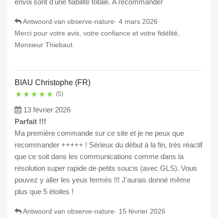
envoi sont d'une fiabilité totale. A recommander
Antwoord van observe-nature·
4 mars 2026
Merci pour votre avis, votre confiance et votre fidélité,
Monsieur Thiebaut.
BIAU Christophe (FR)
★
★
★
★
★
(5)
13 février 2026
Parfait !!!
Ma première commande sur ce site et je ne peux que
recommander +++++ ! Sérieux du début à la fin, très réactif
que ce soit dans les communications comme dans la
résolution super rapide de petits soucis (avec GLS). Vous
pouvez y aller les yeux fermés !!! J'aurais donné même
plus que 5 étoiles !
Antwoord van observe-nature·
15 février 2026