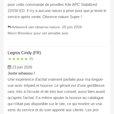
pour cette commande de jumelles Kite APC Stabilized
22X50 ED. Il n'y a aucune raison a priori pour que je teste le
service après vente. Observe-nature Super !
Antwoord van observe-nature·
25 juin 2026
Merci Monsieur pour cet aimable avis.
Legros Cindy (FR)
★
★
★
★
★
(5)
23 juin 2026
Juste whaouu !
Une expérience d’achat vraiment parfaite pour ma longue-
vue avec trépied et housse. Le gérant est d’une gentillesse
rare, très à l’écoute et de très bon conseil, aussi bien avant
qu’après l’achat. Il a même ajouter la housse au catalogue
qui n’était pas disponible sur le site, ce qui montre un vrai
sens du service et du soin apporté aux clients. Les prix