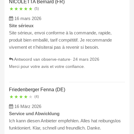
NICOLETTA Bernard (FR)
★
★
★
★
★
(5)
16 mars 2026
Site sérieux
Site sérieux, envoi conforme à la commande, rapide,
produit bien emballé, tarif compétitif. Je recommande
vivement et n'hésiterai pas à revenir si besoin.
Antwoord van observe-nature·
24 mars 2026
Merci pour votre avis et votre confiance.
Friedenberger Fenna (DE)
★
★
★
★
★
(4)
16 März 2026
Service und Abwicklung
Ich kann diesen Anbieter empfehlen. Alles hat reibungslos
funktioniert. Klar, schnell und freundlich. Danke.