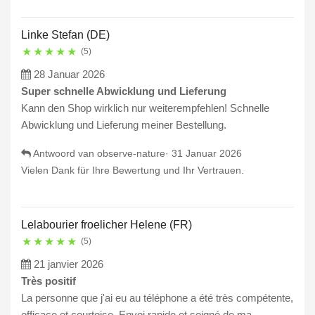
Linke Stefan (DE)
★
★
★
★
★
(5)
28 Januar 2026
Super schnelle Abwicklung und Lieferung
Kann den Shop wirklich nur weiterempfehlen! Schnelle
Abwicklung und Lieferung meiner Bestellung.
Antwoord van observe-nature·
31 Januar 2026
Vielen Dank für Ihre Bewertung und Ihr Vertrauen.
Lelabourier froelicher Helene (FR)
★
★
★
★
★
(5)
21 janvier 2026
Très positif
La personne que j'ai eu au téléphone a été très compétente,
efficace et courtoise. Envoi rapide et soigné de ma