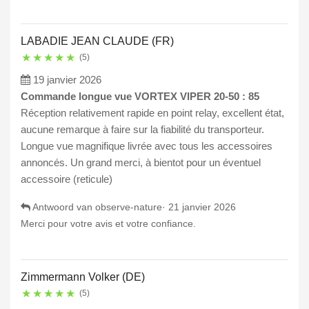
LABADIE JEAN CLAUDE (FR)
★
★
★
★
★
(5)
19 janvier 2026
Commande longue vue VORTEX VIPER 20-50 : 85
Réception relativement rapide en point relay, excellent état,
aucune remarque à faire sur la fiabilité du transporteur.
Longue vue magnifique livrée avec tous les accessoires
annoncés. Un grand merci, à bientot pour un éventuel
accessoire (reticule)
Antwoord van observe-nature·
21 janvier 2026
Merci pour votre avis et votre confiance.
Zimmermann Volker (DE)
★
★
★
★
★
(5)