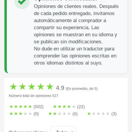
Opiniones de clientes reales. Después
de cada pedido entregado, invitamos
automáticamente al comprador a
compartir su experiencia. Las
opiniones se muestran en su idioma y
se publican sin modificaciones.
No dude en utilizar un traductor para
comprender las opiniones escritas en
otros idiomas distintos al suyo.
★
★
★
★
★
4.9
(En promedio, de 5)
Número total de opiniones 527
★
★
★
★
★
★
★
★
★
★
(502)
(22)
★
★
★
★
★
★
★
★
★
★
★
★
★
★
★
(0)
(0)
(3)